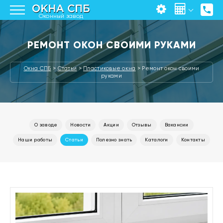
Оконный завод
РЕМОНТ ОКОН СВОИМИ РУКАМИ
Окна СПБ
>
Статьи
>
Пластиковые окна
>
Ремонт окон своими
руками
О заводе
Новости
Акции
Отзывы
Вакансии
Наши работы
Статьи
Полезно знать
Каталоги
Контакты